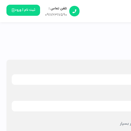
تلفن تماس :
ثبت نام | ورود
09176317590
 بسپار